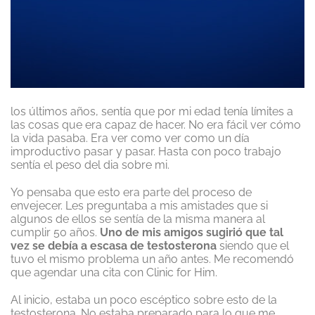
los últimos años, sentía que por mi edad tenía límites a
las cosas que era capaz de hacer. No era fácil ver cómo
la vida pasaba. Era ver como ver como un día
improductivo pasar y pasar. Hasta con poco trabajo
sentía el peso del dia sobre mi.
Yo pensaba que esto era parte del proceso de
envejecer. Les preguntaba a mis amistades que si
algunos de ellos se sentía de la misma manera al
cumplir 50 años.
Uno de mis amigos sugirió que tal
vez se debía a escasa de testosterona
siendo que el
tuvo el mismo problema un año antes. Me recomendó
que agendar una cita con Clinic for Him.
Al inicio, estaba un poco escéptico sobre esto de la
testosterona. No estaba preparado para lo que me