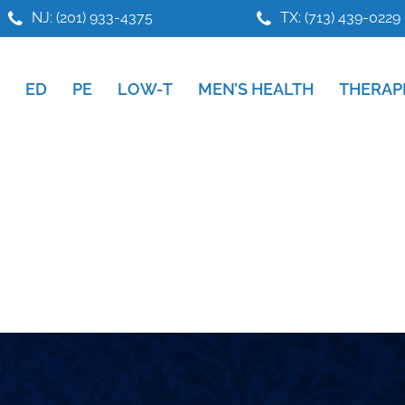
NJ: (201) 933-4375
TX: (713) 439-0229
ED
PE
LOW-T
MEN’S HEALTH
THERAP