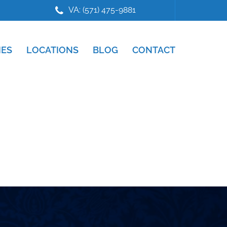
VA: (571) 475-9881
IES
LOCATIONS
BLOG
CONTACT