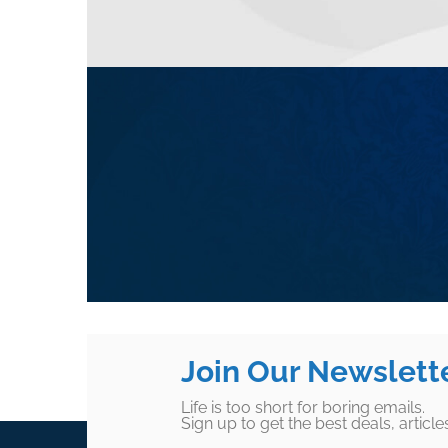
Join Our Newslett
Life is too short for boring emails.
Sign up to get the best deals, articl
Footer