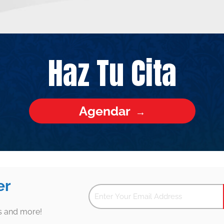
Haz Tu Cita
Agendar
er
es and more!