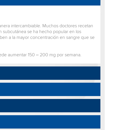
anera intercambiable. Muchos doctores recetan
ón subcutánea se ha hecho popular en los
e deben a la mayor concentración en sangre que se
puede aumentar 150 – 200 mg por semana.