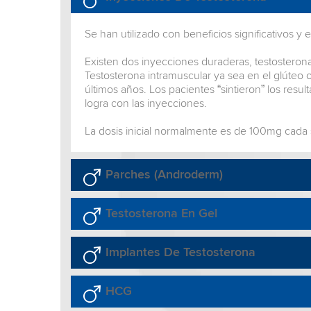
Se han utilizado con beneficios significativos y
Existen dos inyecciones duraderas, testostero
Testosterona intramuscular ya sea en el glúteo
últimos años. Los pacientes “sintieron” los resu
logra con las inyecciones.
La dosis inicial normalmente es de 100mg cada
Parches (Androderm)
Testosterona En Gel
Implantes De Testosterona
HCG