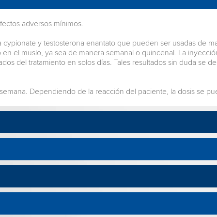
 efectos adversos mínimos.
na cypionate y testosterona enantato que pueden ser usadas de m
 o en el muslo, ya sea de manera semanal o quincenal. La inyecci
ltados del tratamiento en solos días. Tales resultados sin duda s
 semana. Dependiendo de la reacción del paciente, la dosis se 