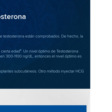
osterona
de testosterona están comprobados. De hecho, la
a cierta edad”. Un nivel óptimo de Testosterona
á en 300-1100 ng/dL, entonces el nivel óptimo es
 implantes subcutáneos. Otro método inyectar HCG