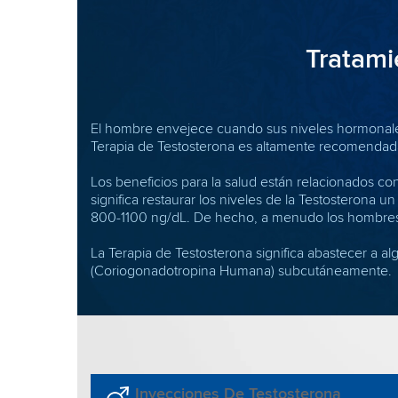
Tratami
El hombre envejece cuando sus niveles hormonales
Terapia de Testosterona es altamente recomenda
Los beneficios para la salud están relacionados co
significa restaurar los niveles de la Testosterona
800-1100 ng/dL. De hecho, a menudo los hombres 
La Terapia de Testosterona significa abastecer a 
(Coriogonadotropina Humana) subcutáneamente.
Inyecciones De Testosterona