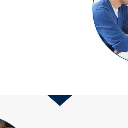
u historia médica
 sanguíneo y
a)
n la oficina,
diatos o se le
izada de
su uso cuando sea