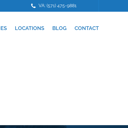
VA: (571) 475-9881
IES
LOCATIONS
BLOG
CONTACT