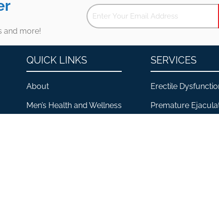
er
es and more!
QUICK LINKS
SERVICES
About
Erectile Dysfunctio
Men’s Health and Wellness
Premature Ejacula
Contact
Low Testosterone
Locations