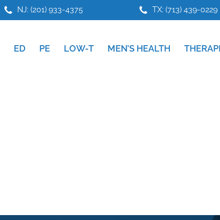
NJ: (201) 933-4375
TX: (713) 439-0229
ED
PE
LOW-T
MEN’S HEALTH
THERAP