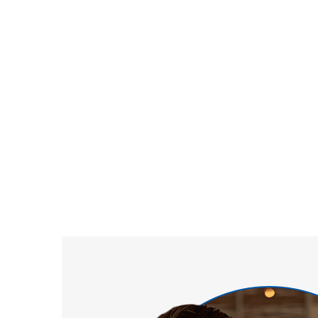
se realizan en nuestra oficina.
Su condición específica, la gravedad, y s
será evaluada
Se realizarán pruebas simples de flujo
sensibilidad de nervio. (Ninguna invasiv
Se le proporcionará una dosis de prueba e
garantizada para mostrar resultados inme
reembolsará su dinero.
Se le recetará una combinación personal
medicamento aprobado por la FDA para 
necesaria.