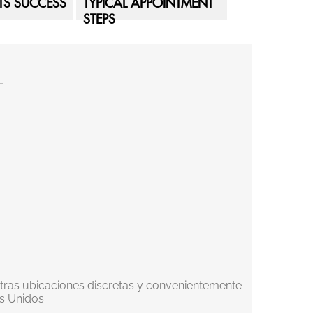
NTS SUCCESS
TYPICAL APPOINTMENT
STEPS
tras ubicaciones discretas y convenientemente
s Unidos.