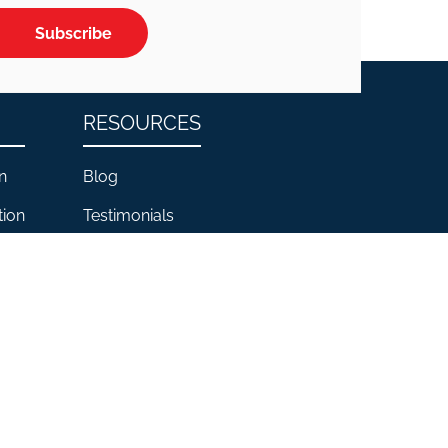
Subscribe
RESOURCES
n
Blog
tion
Testimonials
FAQs