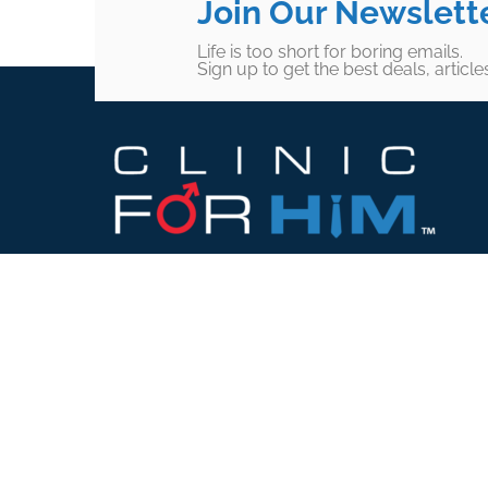
Join Our Newslett
Life is too short for boring emails.
Sign up to get the best deals, articl
Footer
SUBSCRIBE TO OUR
NEWSLETTER