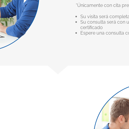
*Únicamente con cita previ
Su visita será complet
Su consulta será con
certificado
Espere una consulta co
e especializa en
odos los exámenes